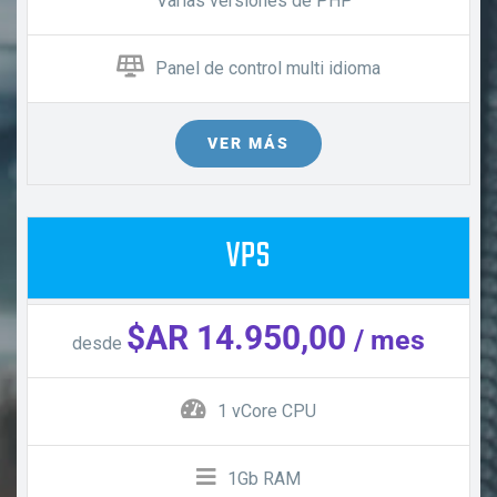
Varias versiones de PHP
Panel de control multi idioma
VER MÁS
VPS
$AR 14.950,00
/ mes
desde
1 vCore CPU
1Gb RAM